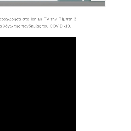
παραχώρησα στο Ionian TV την Πέμπτη 3
ία λόγω της πανδημίας του COVID -19.